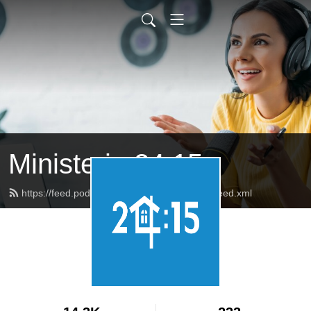
Ministerio 24:15
https://feed.podbean.com/PadredeCorazon/feed.xml